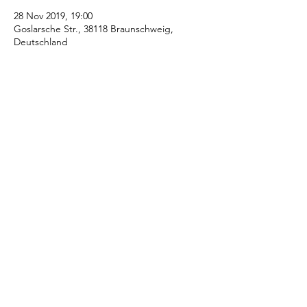
28 Nov 2019, 19:00
Goslarsche Str., 38118 Braunschweig,
Deutschland
Share this event
Proudly sponsored by
cuets@cambridgesu.co.uk